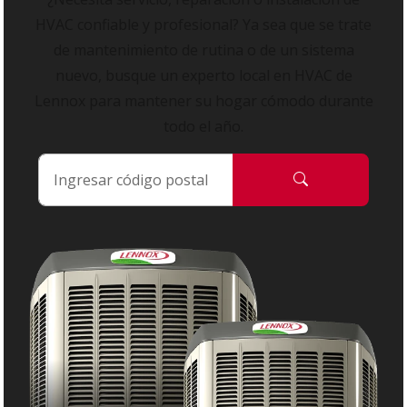
HVAC confiable y profesional? Ya sea que se trate
de mantenimiento de rutina o de un sistema
nuevo, busque un experto local en HVAC de
Lennox para mantener su hogar cómodo durante
todo el año.