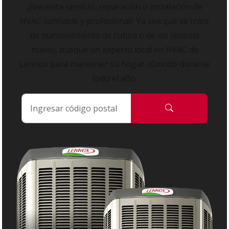
¿Necesita servicio, reparación o instalación de
HVAC confiable y profesional? Ya sea que se trate
de mantenimiento de rutina o de un sistema
nuevo, busque un experto local en HVAC de
Lennox para mantener su hogar cómodo durante
todo el año.