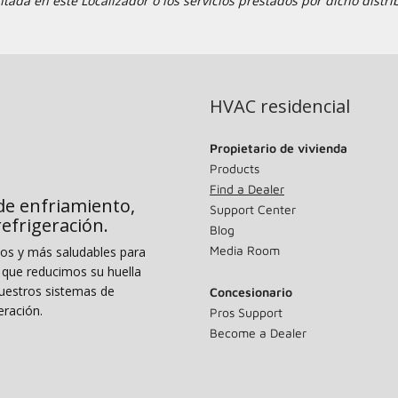
tada en este Localizador o los servicios prestados por dicho distri
HVAC residencial
Propietario de vivienda
Products
Find a Dealer
de enfriamiento,
Support Center
 refrigeración.
Blog
Media Room
dos y más saludables para
o que reducimos su huella
uestros sistemas de
Concesionario
eración.
Pros Support
Become a Dealer