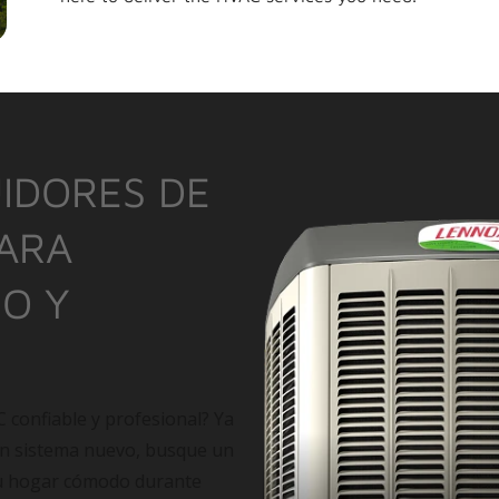
IDORES DE
PARA
IO Y
C confiable y profesional? Ya
un sistema nuevo, busque un
su hogar cómodo durante