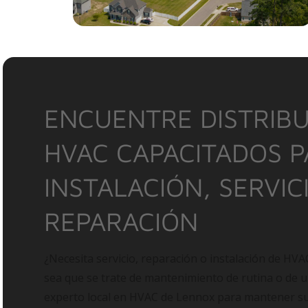
ENCUENTRE DISTRIBU
HVAC CAPACITADOS 
INSTALACIÓN, SERVIC
REPARACIÓN
¿Necesita servicio, reparación o instalación de HVA
sea que se trate de mantenimiento de rutina o de 
experto local en HVAC de Lennox para mantener 