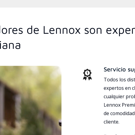
idores de Lennox son expe
siana
Servicio su
Todos los dis
expertos en c
cualquier pr
Lennox Premie
de comodidad 
cliente.