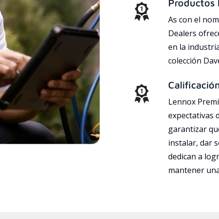
Productos l
As con el nom
Dealers ofrec
en la industri
colección Da
Calificació
Lennox Premie
expectativas 
garantizar qu
instalar, dar 
dedican a logr
mantener una 