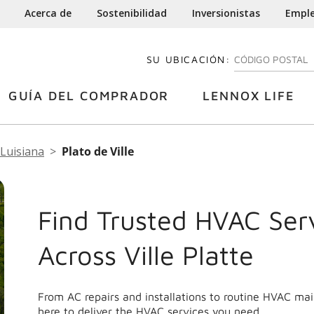
Acerca de
Sostenibilidad
Inversionistas
Empl
SU UBICACIÓN:
INGRESE SU CÓDI
GUÍA DEL COMPRADOR
LENNOX LIFE
Luisiana
Plato de Ville
Find Trusted HVAC Ser
Across Ville Platte
From AC repairs and installations to routine HVAC mai
here to deliver the HVAC services you need.