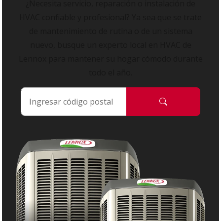
¿Necesita servicio, reparación o instalación de
HVAC confiable y profesional? Ya sea que se trate
de mantenimiento de rutina o de un sistema
nuevo, busque un experto local en HVAC de
Lennox para mantener su hogar cómodo durante
todo el año.