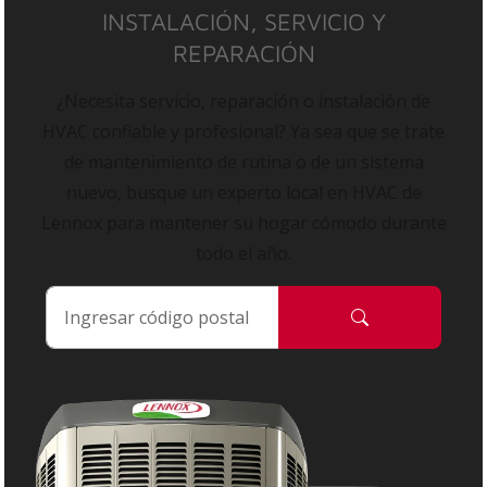
INSTALACIÓN, SERVICIO Y
REPARACIÓN
¿Necesita servicio, reparación o instalación de
HVAC confiable y profesional? Ya sea que se trate
de mantenimiento de rutina o de un sistema
nuevo, busque un experto local en HVAC de
Lennox para mantener su hogar cómodo durante
todo el año.