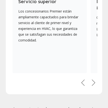
Servicio superior
Produ
indus
Los concesionarios Premier están
ampliamente capacitados para brindar
Ofrece
servicio al cliente de primer nivel y
más av
experiencia en HVAC, lo que garantiza
Lennox,
que se satisfagan sus necesidades de
Lennox
comodidad.
Previous
Next