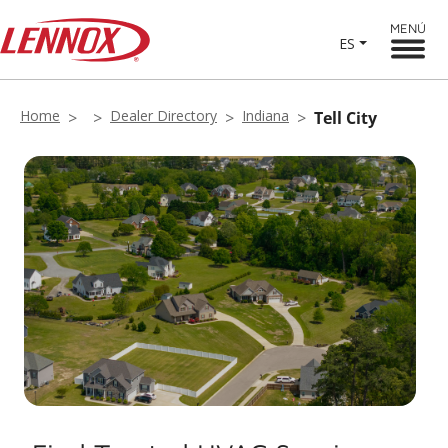
MENÚ
ES
Home
Dealer Directory
Indiana
Tell City