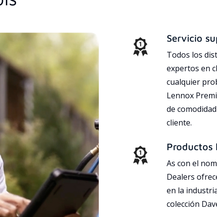
Servicio su
Todos los dis
expertos en c
cualquier pr
Lennox Premie
de comodidad 
cliente.
Productos l
As con el nom
Dealers ofrec
en la industri
colección Da