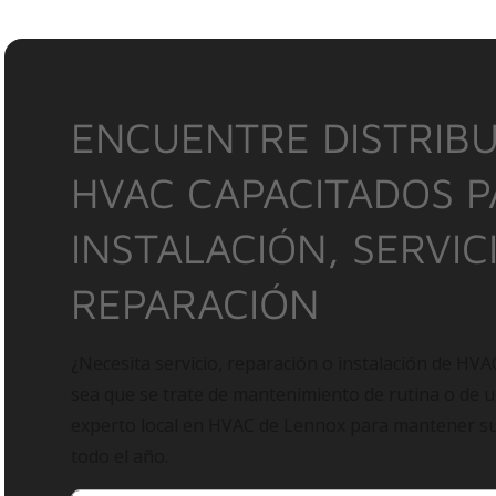
ENCUENTRE DISTRIBU
HVAC CAPACITADOS 
INSTALACIÓN, SERVIC
REPARACIÓN
¿Necesita servicio, reparación o instalación de HVA
sea que se trate de mantenimiento de rutina o de 
experto local en HVAC de Lennox para mantener 
todo el año.