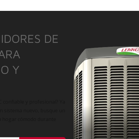
IDORES DE
PARA
IO Y
C confiable y profesional? Ya
un sistema nuevo, busque un
su hogar cómodo durante