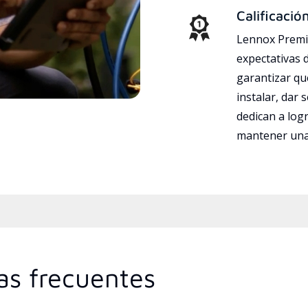
Calificació
Lennox Premie
expectativas 
garantizar qu
instalar, dar 
dedican a logr
mantener una 
as frecuentes