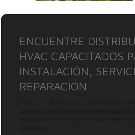
ENCUENTRE DISTRIBU
HVAC CAPACITADOS 
INSTALACIÓN, SERVIC
REPARACIÓN
¿Necesita servicio, reparación o instalación de HVA
sea que se trate de mantenimiento de rutina o de 
experto local en HVAC de Lennox para mantener 
todo el año.