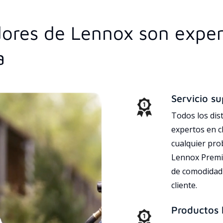
idores de Lennox son expe
a
Servicio su
Todos los dis
expertos en c
cualquier pr
Lennox Premie
de comodidad 
cliente.
Productos l