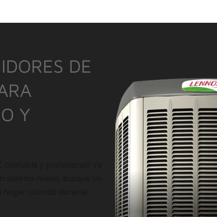
IDORES DE
PARA
IO Y
C confiable y profesional? Ya
un sistema nuevo, busque un
su hogar cómodo durante