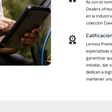
As con el nom
Dealers ofrec
en la industri
colección Da
Calificació
Lennox Premie
expectativas 
garantizar qu
instalar, dar 
dedican a logr
mantener una 