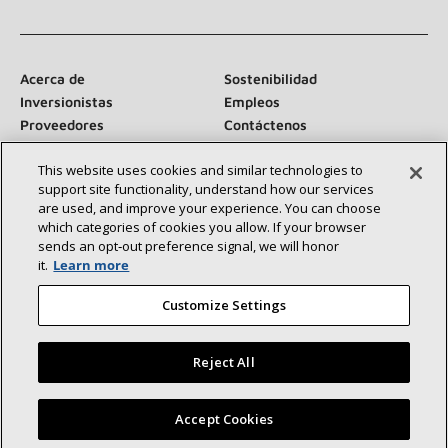
Acerca de
Sostenibilidad
Inversionistas
Empleos
Proveedores
Contáctenos
Sala de prensa
This website uses cookies and similar technologies to
support site functionality, understand how our services
are used, and improve your experience. You can choose
which categories of cookies you allow. If your browser
Conéctese con nosotros:
sends an opt‑out preference signal, we will honor
it.
Learn more
Customize Settings
Reject All
©2026 Lennox International Inc.
Mapa del sitio
Declaración de accesibilidad
Privacidad
Encuentre un concesionario Lennox cerca de usted
Accept Cookies
Términos y condiciones