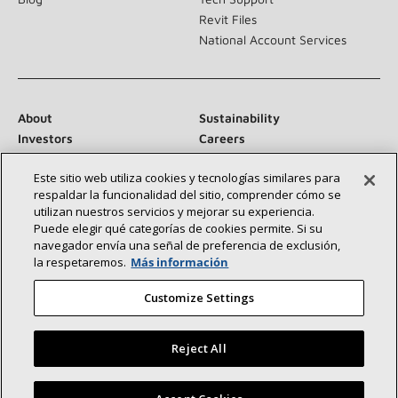
Revit Files
National Account Services
About
Sustainability
Investors
Careers
Suppliers
Contact Us
Este sitio web utiliza cookies y tecnologías similares para
Newsroom
respaldar la funcionalidad del sitio, comprender cómo se
utilizan nuestros servicios y mejorar su experiencia.
Puede elegir qué categorías de cookies permite. Si su
navegador envía una señal de preferencia de exclusión,
Conéctese con nosotros:
la respetaremos.
Más información
Customize Settings
Reject All
©2026 Lennox International Inc.
Site Map
Encuentre un concesionario Lennox cerca de usted