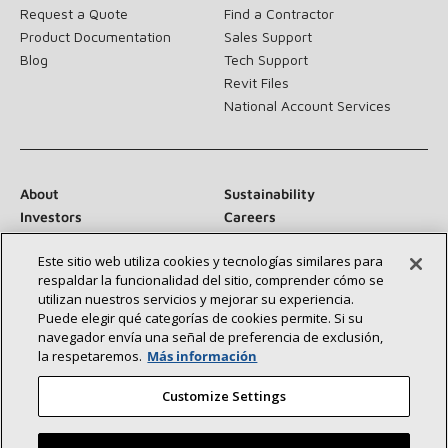
Request a Quote
Find a Contractor
Product Documentation
Sales Support
Blog
Tech Support
Revit Files
National Account Services
About
Sustainability
Investors
Careers
Suppliers
Contact Us
Este sitio web utiliza cookies y tecnologías similares para
Newsroom
respaldar la funcionalidad del sitio, comprender cómo se
utilizan nuestros servicios y mejorar su experiencia.
Puede elegir qué categorías de cookies permite. Si su
navegador envía una señal de preferencia de exclusión,
Conéctese con nosotros:
la respetaremos.
Más información
Customize Settings