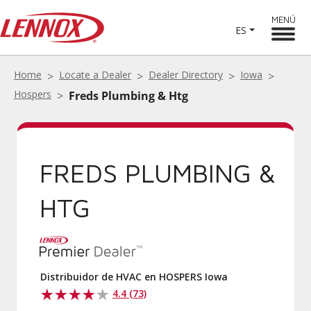
MENÚ
ES
Home
Locate a Dealer
Dealer Directory
Iowa
Hospers
Freds Plumbing & Htg
FREDS PLUMBING &
HTG
Distribuidor de HVAC en HOSPERS Iowa
4.4 (73)