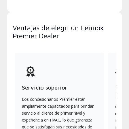
Ventajas de elegir un Lennox
Premier Dealer
Servicio superior
Produ
indus
Los concesionarios Premier están
ampliamente capacitados para brindar
Ofrece
servicio al cliente de primer nivel y
más av
experiencia en HVAC, lo que garantiza
Lennox,
que se satisfagan sus necesidades de
Lennox