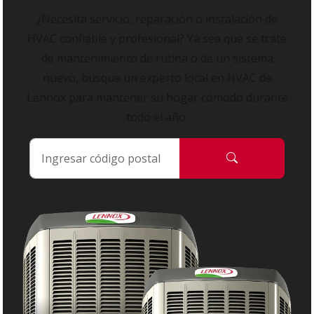
¿Necesita servicio, reparación o instalación de
HVAC confiable y profesional? Ya sea que se trate
de mantenimiento de rutina o de un sistema
nuevo, busque un experto local en HVAC de
Lennox para mantener su hogar cómodo durante
todo el año.