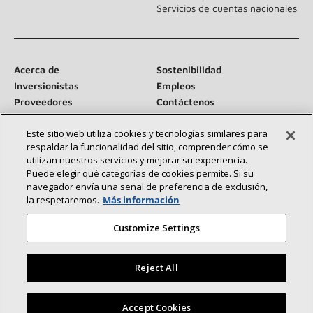
Servicios de cuentas nacionales
Acerca de
Sostenibilidad
Inversionistas
Empleos
Proveedores
Contáctenos
Sala de prensa
Este sitio web utiliza cookies y tecnologías similares para
respaldar la funcionalidad del sitio, comprender cómo se
utilizan nuestros servicios y mejorar su experiencia.
Puede elegir qué categorías de cookies permite. Si su
Conéctese con nosotros:
navegador envía una señal de preferencia de exclusión,
la respetaremos.
Más información
Customize Settings
Reject All
©2026 Lennox International Inc.
Mapa del sitio
Declaración de accesibilidad
Privacidad
Encuentre un concesionario Lennox cerca de usted
Accept Cookies
Términos y condiciones