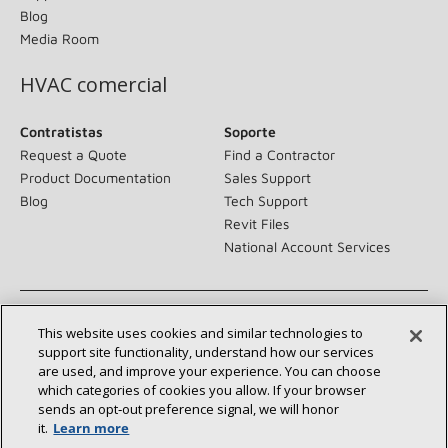
Blog
Media Room
HVAC comercial
Contratistas
Soporte
Request a Quote
Find a Contractor
Product Documentation
Sales Support
Blog
Tech Support
Revit Files
National Account Services
This website uses cookies and similar technologies to
About
Sustainability
support site functionality, understand how our services
Investors
Careers
are used, and improve your experience. You can choose
Suppliers
Contact Us
which categories of cookies you allow. If your browser
Newsroom
sends an opt‑out preference signal, we will honor
it.
Learn more