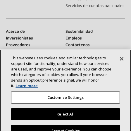
Servicios de cuentas nacionales
Acerca de
Sostenibilidad
Inversionistas
Empleos
Proveedores
Contáctenos
Sala de prensa
This website uses cookies and similar technologies to
support site functionality, understand how our services
are used, and improve your experience. You can choose
which categories of cookies you allow. If your browser
Conéctese con nosotros:
sends an opt‑out preference signal, we will honor
it.
Learn more
Customize Settings
Reject All
©2026 Lennox International Inc.
Mapa del sitio
Declaración de accesibilidad
Privacidad
Encuentre un concesionario Lennox cerca de usted
Accept Cookies