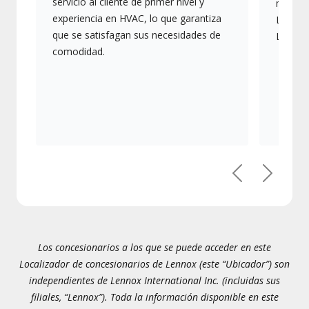
servicio al cliente de primer nivel y
más av
experiencia en HVAC, lo que garantiza
Lennox,
que se satisfagan sus necesidades de
Lennox
comodidad.
Previous
Next
Los concesionarios a los que se puede acceder en este
Localizador de concesionarios de Lennox (este “Ubicador”) son
independientes de Lennox International Inc. (incluidas sus
filiales, “Lennox”). Toda la información disponible en este