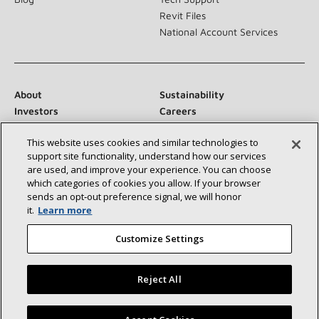
Revit Files
National Account Services
About
Sustainability
Investors
Careers
Suppliers
Contact Us
This website uses cookies and similar technologies to
Newsroom
support site functionality, understand how our services
are used, and improve your experience. You can choose
which categories of cookies you allow. If your browser
sends an opt‑out preference signal, we will honor
Conéctese con nosotros:
it.
Learn more
Customize Settings
Reject All
©2026 Lennox International Inc.
Site Map
Encuentre un concesionario Lennox cerca de usted