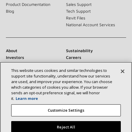
Product Documentation
Sales Support
Blog
Tech Support
Revit Files
National Account Services
About
Sustainability
Investors
Careers
Suppliers
Contact Us
This website uses cookies and similar technologies to
Newsroom
support site functionality, understand how our services
are used, and improve your experience. You can choose
which categories of cookies you allow. If your browser
sends an opt‑out preference signal, we will honor
Conéctese con nosotros:
it.
Learn more
Customize Settings
Reject All