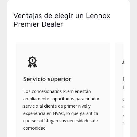
Ventajas de elegir un Lennox
Premier Dealer
Servicio superior
Produ
indus
Los concesionarios Premier están
ampliamente capacitados para brindar
Ofrece
servicio al cliente de primer nivel y
más av
experiencia en HVAC, lo que garantiza
Lennox,
que se satisfagan sus necesidades de
Lennox
comodidad.