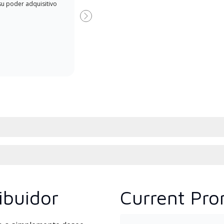
su poder adquisitivo
when
concesionario Lennox Premier
Dealer especialmente capacitado
Next
y comprometido a brindar
servicio experto y soporte para
sistemas minisplit de alta
eficiencia.
ibuidor
Current Pro