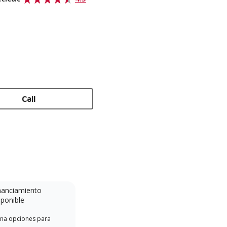
Call
nanciamiento
Minidivisión
sponible
Un concesionario Lennox
na opciones para
Offe
Powered by Samsung es un