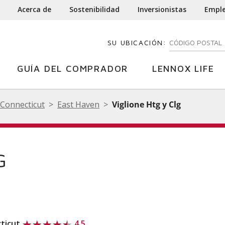
Acerca de
Sostenibilidad
Inversionistas
Empl
SU UBICACIÓN:
INGRESE SU CÓD
GUÍA DEL COMPRADOR
LENNOX LIFE
Connecticut
East Haven
Viglione Htg y Clg
G
cticut
4.5