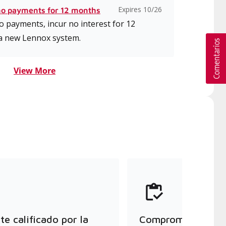
Expires 10/26
no payments for 12 months
 payments, incur no interest for 12
a new Lennox system.
View More
e calificado por la
Compromiso con la