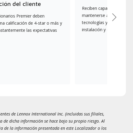
ción del cliente
Reciben capacitación cont
mantenerse actualizados s
ionarios Premier deben
Next
tecnologías y mejores prác
a calificación de 4-star o más y
instalación y el mantenim
nstantemente las expectativas
tes de Lennox International Inc. (incluidas sus filiales,
a de dicha información se hace bajo su propio riesgo. Al
ia de la información presentada en este Localizador o los