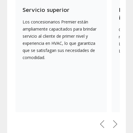
Servicio superior
Produ
indus
Los concesionarios Premier están
ampliamente capacitados para brindar
Ofrece
servicio al cliente de primer nivel y
más av
experiencia en HVAC, lo que garantiza
Lennox,
que se satisfagan sus necesidades de
Lennox
comodidad.
Anterior
Siguien