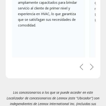
ampliamente capacitados para brindar
Ofrece
servicio al cliente de primer nivel y
más av
experiencia en HVAC, lo que garantiza
Lennox,
que se satisfagan sus necesidades de
Lennox
comodidad.
Previous
Next
Los concesionarios a los que se puede acceder en este
Localizador de concesionarios de Lennox (este “Ubicador”) son
independientes de Lennox International Inc. (incluidas sus