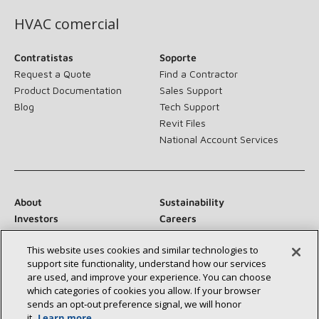
HVAC comercial
Contratistas
Soporte
Request a Quote
Find a Contractor
Product Documentation
Sales Support
Blog
Tech Support
Revit Files
National Account Services
About
Sustainability
Investors
Careers
Suppliers
Contact Us
This website uses cookies and similar technologies to
Newsroom
support site functionality, understand how our services
are used, and improve your experience. You can choose
which categories of cookies you allow. If your browser
sends an opt‑out preference signal, we will honor
Conéctese con nosotros:
it.
Learn more