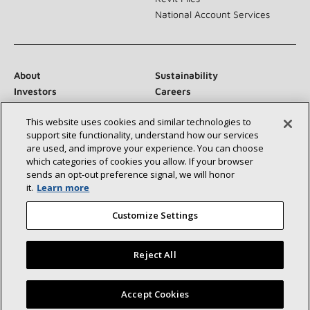
National Account Services
About
Sustainability
Investors
Careers
Suppliers
Contact Us
This website uses cookies and similar technologies to
Newsroom
support site functionality, understand how our services
are used, and improve your experience. You can choose
which categories of cookies you allow. If your browser
sends an opt‑out preference signal, we will honor
Conéctese con nosotros:
it.
Learn more
Customize Settings
Reject All
©2026 Lennox International Inc.
Site Map
Encuentre un concesionario Lennox cerca de usted
Accept Cookies
Accessibility Statement
Privacy
Terms & Conditions