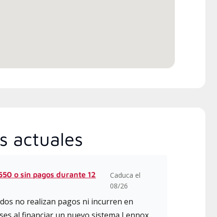
disponibles
ica de 20 horas de Lennox ,
incluye clases intensivas y
alizadas sobre instalación,
ño, comunicación y servicio.
s actuales
50 o sin pagos durante 12
Caduca el
08/26
dos no realizan pagos ni incurren en
es al financiar un nuevo sistema Lennox .