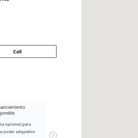
Call
nanciamiento
Minidivisión
sponible
A Lennox Powered by Samsung
Dist
na opciones para
Dealer is a Lennox Premier
de L
su poder adquisitivo
Dealer specially trained and
el r