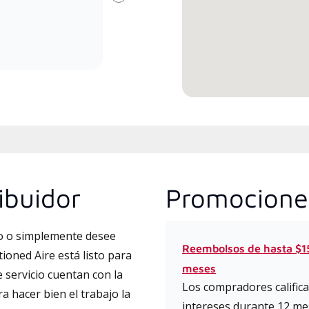
Next
committed to delivering expert
fábr
service and support for high-
que 
efficiency mini-split systems.
actu
dise
ibuidor
Promocione
to o simplemente desee
Reembolsos de hasta $15
ioned Aire está listo para
meses
 servicio cuentan con la
Los compradores califica
a hacer bien el trabajo la
intereses durante 12 mes