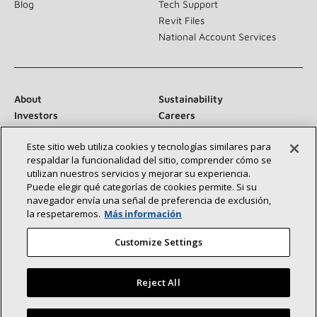
Blog
Tech Support
Revit Files
National Account Services
About
Sustainability
Investors
Careers
Suppliers
Contact Us
Este sitio web utiliza cookies y tecnologías similares para
Newsroom
respaldar la funcionalidad del sitio, comprender cómo se
utilizan nuestros servicios y mejorar su experiencia.
Puede elegir qué categorías de cookies permite. Si su
navegador envía una señal de preferencia de exclusión,
Conéctese con nosotros:
la respetaremos.
Más información
Customize Settings
Reject All
©2026 Lennox International Inc.
Site Map
Encuentre un concesionario Lennox cerca de usted