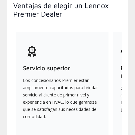
Ventajas de elegir un Lennox
Premier Dealer
Servicio superior
Produ
indus
Los concesionarios Premier están
ampliamente capacitados para brindar
Ofrece
servicio al cliente de primer nivel y
más av
experiencia en HVAC, lo que garantiza
Lennox,
que se satisfagan sus necesidades de
Lennox
comodidad.