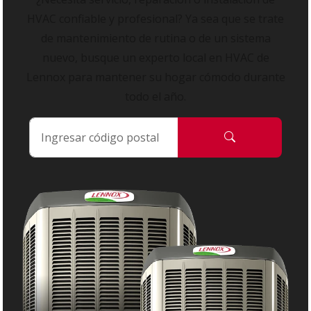
HVAC confiable y profesional? Ya sea que se trate
de mantenimiento de rutina o de un sistema
nuevo, busque un experto local en HVAC de
Lennox para mantener su hogar cómodo durante
todo el año.