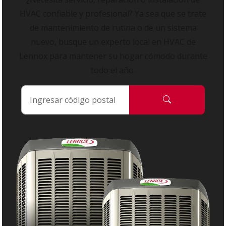
HVAC confiable y profesional? Ya sea que se trate
de mantenimiento de rutina o de un sistema
nuevo, busque un experto local en HVAC de
Lennox para mantener su hogar cómodo durante
todo el año.