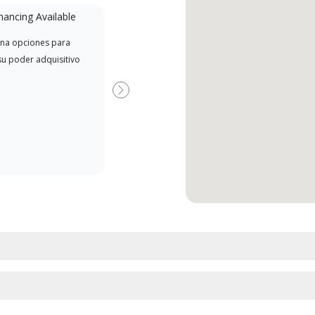
nancing Available
Mini-Split
na opciones para
Un concesionario Lennox
Dist
su poder adquisitivo
Powered by Samsung es un
de L
concesionario Lennox Premier
el r
Dealer especialmente capacitado
fábr
Next
y comprometido a brindar
que 
servicio experto y soporte para
actu
sistemas minisplit de alta
dise
eficiencia.