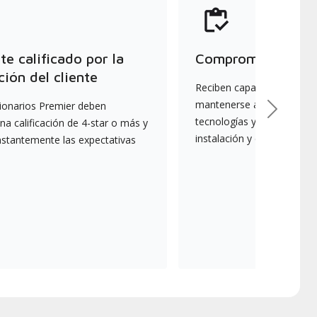
e calificado por la
Compromiso con la
ción del cliente
Reciben capacitación cont
mantenerse actualizados s
ionarios Premier deben
Next
tecnologías y mejores prác
a calificación de 4-star o más y
instalación y el mantenim
nstantemente las expectativas