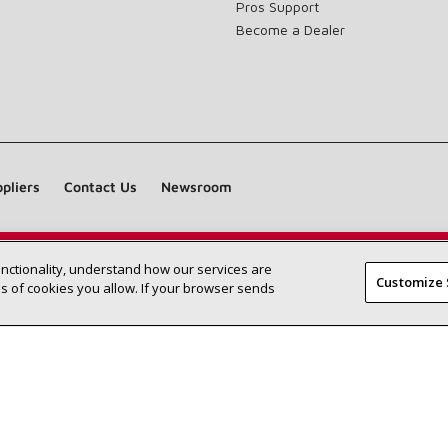
Pros Support
Become a Dealer
pliers
Contact Us
Newsroom
unctionality, understand how our services are
Find a Lennox dealer near you
SEARCH DEALERS
Customize 
 of cookies you allow. If your browser sends
©2026 Lennox International Inc.
Site Map