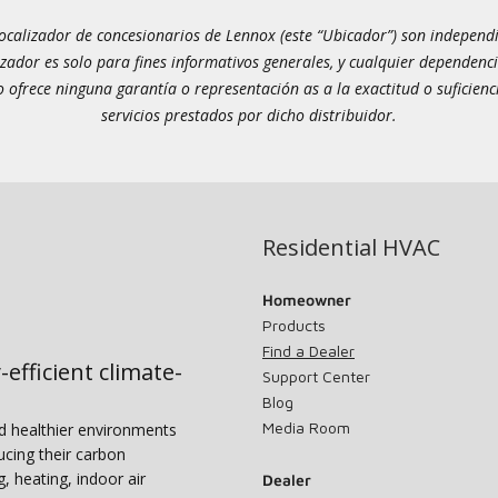
calizador de concesionarios de Lennox (este “Ubicador”) son independien
izador es solo para fines informativos generales, y cualquier dependenci
 ofrece ninguna garantía o representación as a la exactitud o suficienc
servicios prestados por dicho distribuidor.
Residential HVAC
Homeowner
Products
Find a Dealer
-efficient climate-
Support Center
Blog
Media Room
nd healthier environments
ucing their carbon
g, heating, indoor air
Dealer