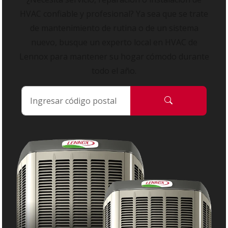
HVAC confiable y profesional? Ya sea que se trate
de mantenimiento de rutina o de un sistema
nuevo, busque un experto local en HVAC de
Lennox para mantener su hogar cómodo durante
todo el año.