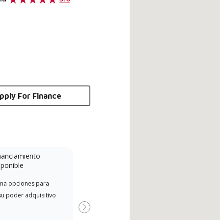
pply For Finance
nanciamiento
Minidivisión
sponible
Un concesionario Lennox
na opciones para
Ofre
Powered by Samsung es un
su poder adquisitivo
fabr
concesionario Lennox Premier
disp
Dealer especialmente capacitado
Next