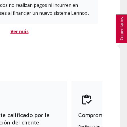
dos no realizan pagos ni incurren en
es al financiar un nuevo sistema Lennox .
Ver más
e calificado por la
Compromiso con la
ción del cliente
Reciben capacitación cont