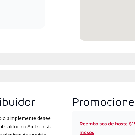
y comprometido a brindar
servicio experto y soporte para
sistemas minisplit de alta
eficiencia.
ibuidor
Promocione
to o simplemente desee
Reembolsos de hasta $15
 California Air Inc está
meses