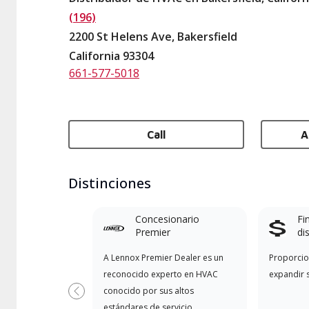
(196)
2200 St Helens Ave, Bakersfield
California 93304
661-577-5018
Call
A
Distinciones
Concesionario
Fi
Premier
di
A Lennox Premier Dealer es un
Proporcio
reconocido experto en HVAC
expandir 
conocido por sus altos
Previous
estándares de servicio,