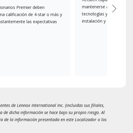
mantenerse actualizados s
ionarios Premier deben
Next
tecnologías y mejores prác
a calificación de 4-star o más y
instalación y el mantenim
nstantemente las expectativas
tes de Lennox International Inc. (incluidas sus filiales,
a de dicha información se hace bajo su propio riesgo. Al
ia de la información presentada en este Localizador o los