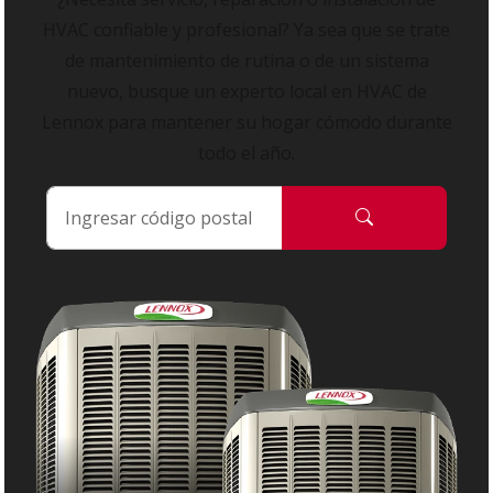
HVAC confiable y profesional? Ya sea que se trate
de mantenimiento de rutina o de un sistema
nuevo, busque un experto local en HVAC de
Lennox para mantener su hogar cómodo durante
todo el año.