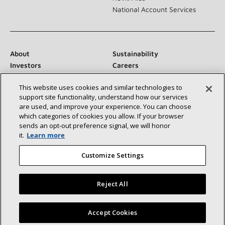
National Account Services
About
Sustainability
Investors
Careers
Suppliers
Contact Us
This website uses cookies and similar technologies to
Newsroom
support site functionality, understand how our services
are used, and improve your experience. You can choose
which categories of cookies you allow. If your browser
sends an opt‑out preference signal, we will honor
Conéctese con nosotros:
it.
Learn more
Customize Settings
Reject All
©2026 Lennox International Inc.
Site Map
Encuentre un concesionario Lennox cerca de usted
Accept Cookies
Accessibility Statement
Privacy
Terms & Conditions