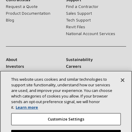
Request a Quote
Find a Contractor
Product Documentation
Sales Support
Blog
Tech Support
Revit Files
National Account Services
About
Sustainability
Investors
Careers
Suppliers
Contact Us
This website uses cookies and similar technologies to
Newsroom
support site functionality, understand how our services
are used, and improve your experience. You can choose
which categories of cookies you allow. If your browser
sends an opt‑out preference signal, we will honor
Conéctese con nosotros:
it.
Learn more
Customize Settings