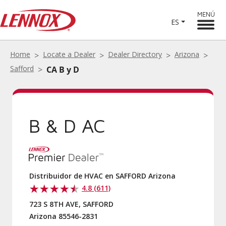
MENÚ
ES
Home
Locate a Dealer
Dealer Directory
Arizona
Safford
CA B y D
B & D AC
Distribuidor de HVAC en SAFFORD Arizona
4.8 (611)
723 S 8TH AVE, SAFFORD
Arizona 85546-2831