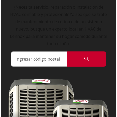
¿Necesita servicio, reparación o instalación de
HVAC confiable y profesional? Ya sea que se trate
de mantenimiento de rutina o de un sistema
nuevo, busque un experto local en HVAC de
Lennox para mantener su hogar cómodo durante
todo el año.