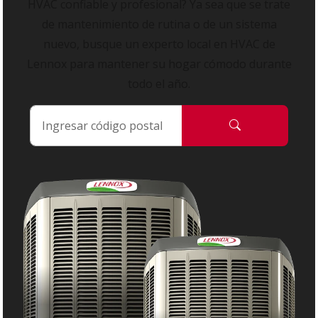
HVAC confiable y profesional? Ya sea que se trate
de mantenimiento de rutina o de un sistema
nuevo, busque un experto local en HVAC de
Lennox para mantener su hogar cómodo durante
todo el año.