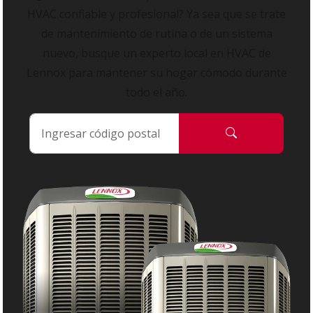
HVAC confiable y profesional? Ya sea que se trate
de mantenimiento de rutina o de un sistema
nuevo, busque un experto local en HVAC de
Lennox para mantener su hogar cómodo durante
todo el año.