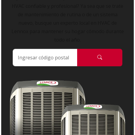
HVAC confiable y profesional? Ya sea que se trate
de mantenimiento de rutina o de un sistema
nuevo, busque un experto local en HVAC de
Lennox para mantener su hogar cómodo durante
todo el año.