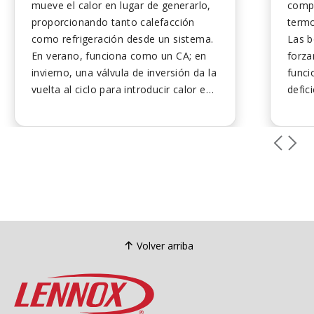
mueve el calor en lugar de generarlo,
compr
proporcionando tanto calefacción
termo
como refrigeración desde un sistema.
Las b
En verano, funciona como un CA; en
forza
invierno, una válvula de inversión da la
funci
vuelta al ciclo para introducir calor en
defic
el exterior. Debido a que transfiere
como 
energía, puede suministrar más calor
puede
que la electricidad que consume. El
funci
tamaño y el flujo de aire adecuados
calor
son esenciales para la comodidad y la
un si
eficiencia. En climas más fríos, el
parez
emparejamiento con un horno crea
compr
una configuración de combustible
conti
doble para una calefacción
tiene
Volver arriba
económica...
refrig