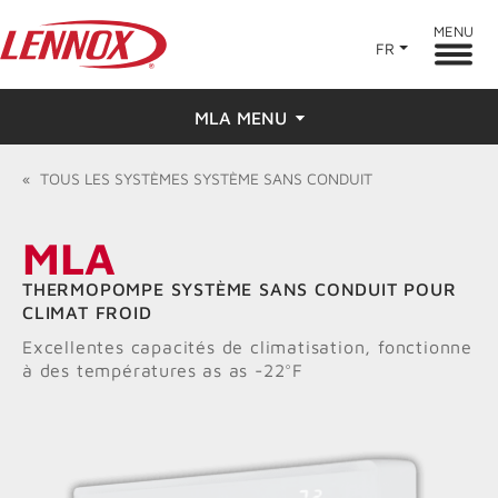
MENU
FR
MLA MENU
Aperçu
«
TOUS LES
SYSTÈMES SYSTÈME SANS CONDUIT
Caractéristiques
MLA
Évaluations
THERMOPOMPE SYSTÈME SANS CONDUIT POUR
CLIMAT FROID
Trouver un dépositaire
Excellentes capacités de climatisation, fonctionne
à des températures as as -22°F
Ressources