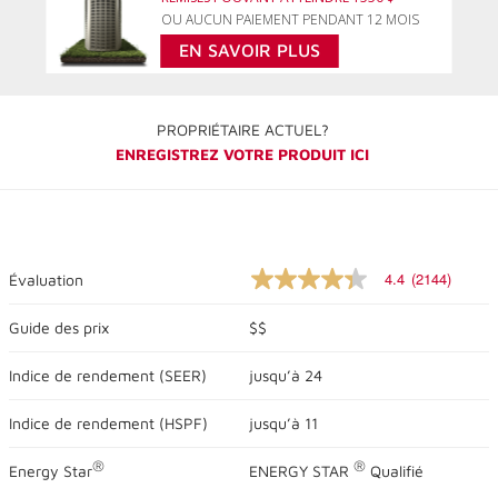
OU AUCUN PAIEMENT PENDANT 12 MOIS
EN SAVOIR PLUS
PROPRIÉTAIRE ACTUEL?
ENREGISTREZ VOTRE PRODUIT ICI
4.4
(2144)
Évaluation
4.4
sur
5
Guide des prix
$$
étoiles,
valeur
Indice de rendement (
SEER
)
jusqu’à
24
nominale
moyenne.
Lire
Indice de rendement (
HSPF
)
jusqu’à
11
les
commentaires
2144
®
®
Energy Star
ENERGY STAR
Qualifié
.