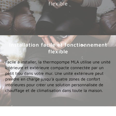
flexible
Installation facile et fonctionnement
flexible
Facile à installer, la thermopompe MLA utilise une unité
intérieure et extérieure compacte connectée par un
petit trou dans votre mur. Une unité extérieure peut
prendre en charge jusqu’à quatre zones de confort
intérieures pour créer une solution personnalisée de
chauffage et de climatisation dans toute la maison.