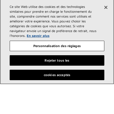
Sous-traitants
Soutien
Ce site Web utilise des cookies et des technologies
similaires pour prendre en charge le fonctionnement du
Demander un devis
Trouver un entrepreneur
site, comprendre comment nos services sont utilisés et
Documentation produit
Soutien aux ventes
améliorer votre expérience. Vous pouvez choisir les
Blog
Support technique
catégories de cookies que vous autorisez. Si votre
Fichiers Revit
navigateur envoie un signal de préférence de retrait, nous
Services de comptes nationaux
l’honorons.
En savoir plus
Personnalisation des réglages
À propos
Durabilité
Rejeter tous les
Investisseurs
Carrières
Fournisseurs
Nous contacter
Trouvez un dépositaire Lennox près de chez vous
cookies acceptés
Salle de presse
Communiquez avec nous :