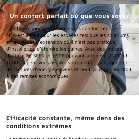
Un confort parfait où que vous soyez
®
Une thermopompe système sans conduit Lennox
MLA est idéale pour les espaces tels que les solariums
et les pièces d’extension où il n’est pas pratique
d’installer ou d’étendre les gaines. Avec des indices
d’efficacité SEER et HSPF pouvant atteindre 24.00 et
11.00 , il peut vous assurer votre confort sans générer
de factures d’énergie élevées et peut vous donner droit
à des remises économiques.
Efficacité constante, même dans des
conditions extrêmes