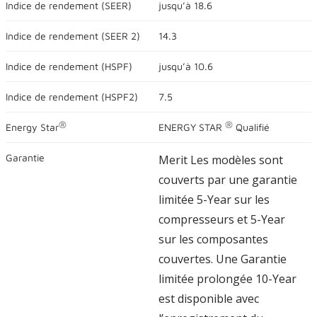
Indice de rendement (
SEER
)
jusqu’à
18.6
nominale
moyenne.
Lire
Indice de rendement (
SEER 2
)
14.3
les
commentaires
2982
Indice de rendement (
HSPF
)
jusqu’à
10.6
.
Lien
vers
Indice de rendement (
HSPF2
)
7.5
la
même
®
®
Energy Star
ENERGY STAR
Qualifié
page.
Garantie
Merit Les modèles sont
couverts par une garantie
limitée 5-Year sur les
compresseurs et 5-Year
sur les composantes
couvertes. Une Garantie
limitée prolongée 10-Year
est disponible avec