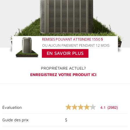
REMISES POUVANT ATTEINDRE 1550 $
OU AUCUN PAIEMENT PENDANT 12 MOIS
EN SAVOIR PLUS
PROPRIÉTAIRE ACTUEL?
ENREGISTREZ VOTRE PRODUIT ICI
4.1
(2982)
Évaluation
4.1
sur
5
Guide des prix
$
étoiles,
valeur