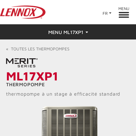
MENU
FR
MENU ML17XP1
Aperçu
«
TOUTES LES
THERMOPOMPES
Caractéristiques
ML17XP1
Évaluations
THERMOPOMPE
Trouver un dépositaire
thermopompe à un stage à efficacité standard
Ressources