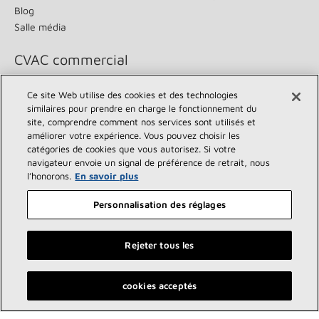
Blog
Salle média
CVAC commercial
Sous-traitants
Soutien
Ce site Web utilise des cookies et des technologies
similaires pour prendre en charge le fonctionnement du
Demander un devis
Trouver un entrepreneur
site, comprendre comment nos services sont utilisés et
Documentation produit
Soutien aux ventes
améliorer votre expérience. Vous pouvez choisir les
Blog
Support technique
catégories de cookies que vous autorisez. Si votre
Fichiers Revit
navigateur envoie un signal de préférence de retrait, nous
Services de comptes nationaux
l’honorons.
En savoir plus
Personnalisation des réglages
À propos
Durabilité
Rejeter tous les
Investisseurs
Carrières
Fournisseurs
Nous contacter
Trouvez un dépositaire Lennox près de chez vous
cookies acceptés
Salle de presse