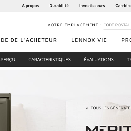
À propos
Durabilité
Investisseurs
Carrièr
VOTRE EMPLACEMENT :
ENTREZ VOTRE
IDE DE L’ACHETEUR
LENNOX VIE
PR
APERÇU
CARACTÉRISTIQUES
ÉVALUATIONS
T
«
TOUS LES
GÉNÉRATE