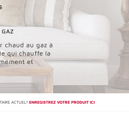
 GAZ
ir chaud au gaz à
le qui chauffe la
rmément et
TAIRE ACTUEL?
ENREGISTREZ VOTRE PRODUIT ICI