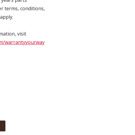
r terms, conditions,
apply.
ation, visit
m/warrantyyourway