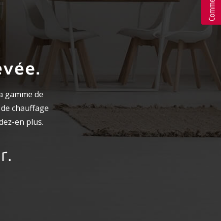
evée.
la gamme de
 de chauffage
dez-en plus.
r.