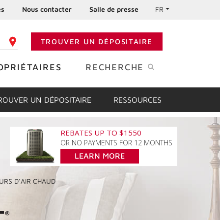
es
Nous contacter
Salle de presse
FR
TROUVER UN DÉPOSITAIRE
 CODE POSTAL
OPRIÉTAIRES
RECHERCHE
ROUVER UN DÉPOSITAIRE
RESSOURCES
REBATES UP TO $1550
OR NO PAYMENTS FOR 12 MONTHS
LEARN MORE
URS
D’AIR CHAUD