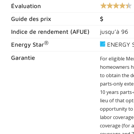
Évaluation
4.4
sur
5
Guide des prix
$
étoiles,
valeur
Indice de rendement (
AFUE
)
jusqu’à
96
nominale
moyenne.
Lire
®
Energy Star
ENERGY 
les
commentaires
1134
Garantie
For eligible Me
.
Lien
homeowners ha
vers
to obtain the d
la
même
parts‑only exte
page.
10 years parts‑
lieu of that op
opportunity to 
labor coverage 
coverage (for a
coverage and 7