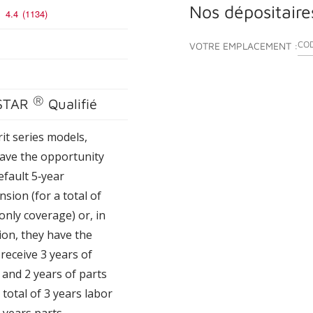
Nos dépositaire
4.4
(1134)
ENT
VOTRE EMPLACEMENT :
®
STAR
Qualifié
rit series models,
ve the opportunity
efault 5‑year
nsion (for a total of
only coverage) or, in
tion, they have the
receive 3 years of
and 2 years of parts
 total of 3 years labor
 years parts