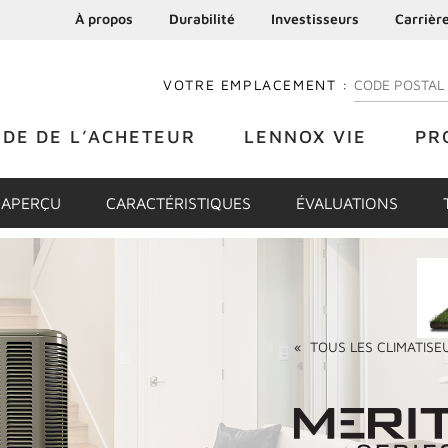
À propos
Durabilité
Investisseurs
Carrièr
VOTRE EMPLACEMENT :
ENTREZ VOTRE
IDE DE L’ACHETEUR
LENNOX VIE
PR
APERÇU
CARACTÉRISTIQUES
ÉVALUATIONS
«
TOUS LES
CLIMATISE