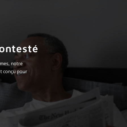
ontesté
êmes, notre
st conçu pour