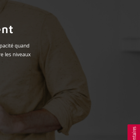
ent
apacité quand
re les niveaux