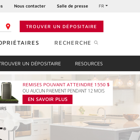
es
Nous contacter
Salle de presse
FR
TROUVER UN DÉPOSITAIRE
 CODE POSTAL
OPRIÉTAIRES
RECHERCHE
TROUVER UN DÉPOSITAIRE
RESOURCES
REMISES POUVANT ATTEINDRE 1550 $
OU AUCUN PAIEMENT PENDANT 12 MOIS
EN SAVOIR PLUS
URS