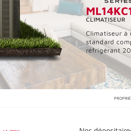
ML14KC
CLIMATISEUR
Climatiseur à 
standard comp
réfrigérant 2
PROPRIÉ
Nos dépositaire