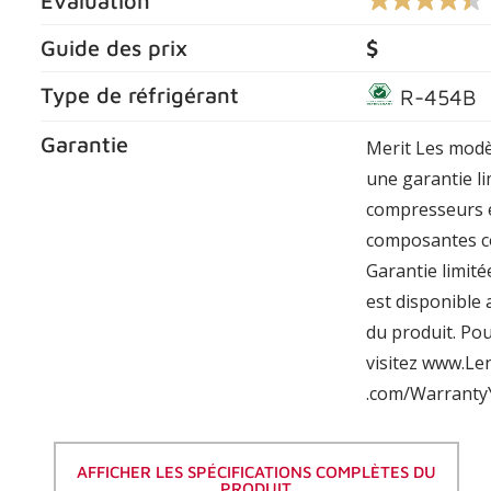
Évaluation
4.5
sur
5
Guide des prix
$
étoiles,
valeur
Type de réfrigérant
R-454B
nominale
moyenne.
Lire
Garantie
Merit Les modè
les
commentaires
une garantie li
3304
.
compresseurs e
Lien
vers
composantes c
la
Garantie limit
même
page.
est disponible 
du produit. Pou
visitez www.Le
.com/Warranty
AFFICHER LES SPÉCIFICATIONS COMPLÈTES DU
PRODUIT