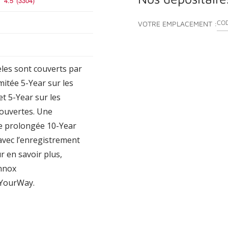
4.5
(3304)
ENT
VOTRE EMPLACEMENT :
les sont couverts par
mitée 5-Year sur les
t 5-Year sur les
ouvertes. Une
ée prolongée 10-Year
avec l’enregistrement
r en savoir plus,
nnox
YourWay.