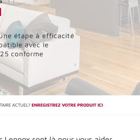
1
une étape à efficacité
atible avec le
025 conforme
TAIRE ACTUEL?
ENREGISTREZ VOTRE PRODUIT ICI
s Lennox sont là pour vous aider