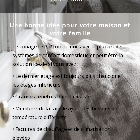
Une bonne idée pour votre maison et
votre famille
Le zonage LZP-2 fonctionne avec la plupart des
systèmes de confort domestique et peut être la
solution idéale si vous avez :
• Le dernier étage est toujours plus chaud que
les étages inférieurs
• Grandes fenêtres dans la maison
• Membres de la famille ayant des besoins de
température différents
• Factures de chauffage et de climatisation
élevées