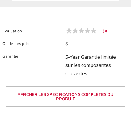
(0)
Évaluation
Pas
de
valeur
Guide des prix
$
nominale
Lien
Garantie
vers
5-Year Garantie limitée
la
sur les composantes
même
page.
couvertes
AFFICHER LES SPÉCIFICATIONS COMPLÈTES DU
PRODUIT