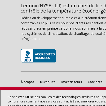
Lennox (NYSE : LII) est un chef de file 
contrôle de la température écoénergé
Dédiés au développement durable et à la création d’en
confortables et plus sains pour nos clients résidentiel
réduisant leur empreinte carbone, nous sommes à la poi
nos systèmes de climatisation, de chauffage, de qualité d
réfrigération.
(s’ouvre dans une nouvelle fenêtre)
À propos
Durabilité
Investisseurs
Carrières
Ce site Web utilise des cookies et des technologies similaires pour 
comprendre comment nos services sont utilisés et améliorer votre e
de cookies que vous autorisez. Si votre navigateur envoie un signal 