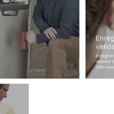
Enreg
valid
Enregistr
recevoir d
dites-nou