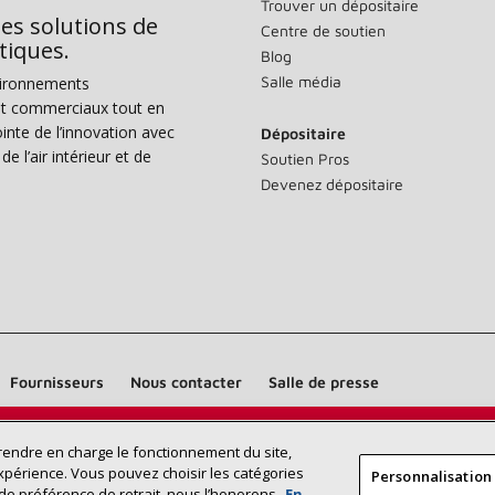
Trouver un dépositaire
des solutions de
Centre de soutien
tiques.
Blog
Salle média
vironnements
s et commerciaux tout en
nte de l’innovation avec
Dépositaire
e l’air intérieur et de
Soutien Pros
Devenez dépositaire
Fournisseurs
Nous contacter
Salle de presse
Trouvez un dépositaire Lennox près
prendre en charge le fonctionnement du site,
RECHERCHE
xpérience. Vous pouvez choisir les catégories
Personnalisation
DÉPOSITAI
de chez vous
de préférence de retrait, nous l’honorons.
En