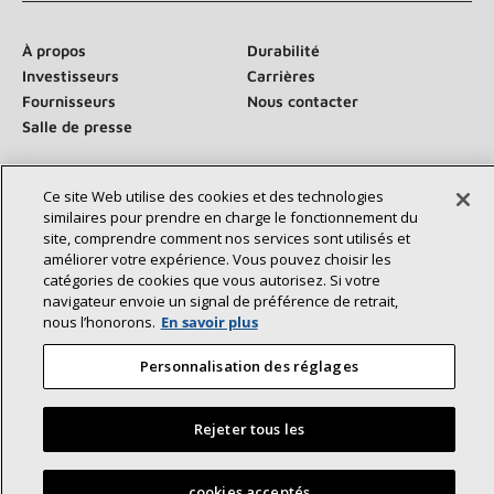
À propos
Durabilité
Investisseurs
Carrières
Fournisseurs
Nous contacter
Salle de presse
Ce site Web utilise des cookies et des technologies
similaires pour prendre en charge le fonctionnement du
Communiquez avec nous :
site, comprendre comment nos services sont utilisés et
améliorer votre expérience. Vous pouvez choisir les
catégories de cookies que vous autorisez. Si votre
navigateur envoie un signal de préférence de retrait,
nous l’honorons.
En savoir plus
Personnalisation des réglages
©2026 Lennox International Inc.
Plan du site
Déclaration d’accessibilité
Confidentialité
Conditions générales
Rejeter tous les
Trouvez un dépositaire Lennox près de chez vous
cookies acceptés