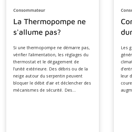
Consommateur
Cons
La Thermopompe ne
Co
s'allume pas?
dur
Si une thermopompe ne démarre pas,
Les g
vérifier l’alimentation, les réglages du
génér
thermostat et le dégagement de
climat
l’unité extérieure. Des débris ou de la
d’ent
neige autour du serpentin peuvent
leur 
bloquer le débit d’air et déclencher des
cour
mécanismes de sécurité. Des
augm
défaillances électriques ou des
combu
composantes défectueuses comme
fréqu
des condensateurs peuvent également
modèl
empêcher le fonctionnement.
confo
L’entretien de routine réduit les
le re