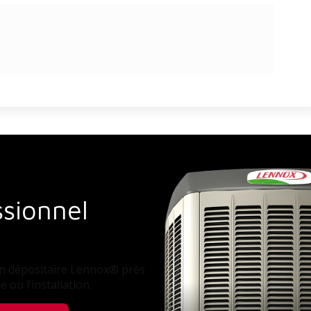
ssionnel
un dépositaire Lennox® près
 ou l’installation.