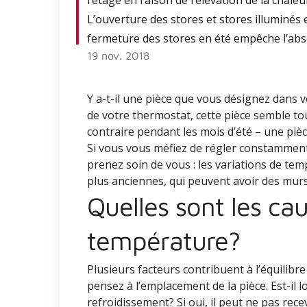
l’étage en raison de l’élévation de la chale
L’ouverture des stores et stores illuminés e
fermeture des stores en été empêche l’abso
19 nov. 2018
Y a-t-il une pièce que vous désignez dans v
de votre thermostat, cette pièce semble touj
contraire pendant les mois d’été – une piè
Si vous vous méfiez de régler constamment
prenez soin de vous : les variations de te
plus anciennes, qui peuvent avoir des mur
Quelles sont les ca
température?
Plusieurs facteurs contribuent à l’équilib
pensez à l’emplacement de la pièce. Est-il 
refroidissement? Si oui, il peut ne pas recev