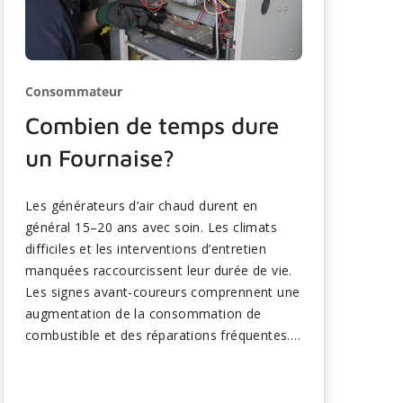
Consommateur
Combien de temps dure
un Fournaise?
Les générateurs d’air chaud durent en
général 15–20 ans avec soin. Les climats
difficiles et les interventions d’entretien
manquées raccourcissent leur durée de vie.
Les signes avant-coureurs comprennent une
augmentation de la consommation de
combustible et des réparations fréquentes.
La mise à niveau vers des modèles à haute
efficacité améliore le confort et réduit les
factures. Planifiez le remplacement à