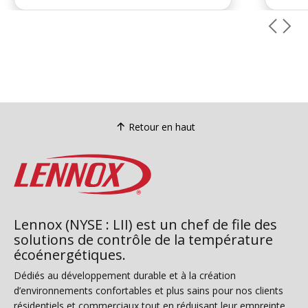
leur habitation permanente, ils sont
persi
également couramment utilisés pour
assur
les bureaux, les locations de vacances
et les logements d’invité...
Retour en haut
Lennox (NYSE : LII) est un chef de file des
solutions de contrôle de la température
écoénergétiques.
Dédiés au développement durable et à la création
d’environnements confortables et plus sains pour nos clients
résidentiels et commerciaux tout en réduisant leur empreinte