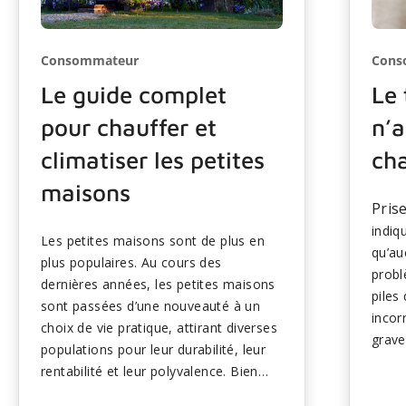
Consommateur
Cons
Le guide complet
Le
pour chauffer et
n’a
climatiser les petites
ch
maisons
Pris
indiq
Les petites maisons sont de plus en
qu’au
plus populaires. Au cours des
probl
dernières années, les petites maisons
piles
sont passées d’une nouveauté à un
incor
choix de vie pratique, attirant diverses
grave
populations pour leur durabilité, leur
l’équ
rentabilité et leur polyvalence. Bien
le dé
que certains propriétaires en fassent
un pr