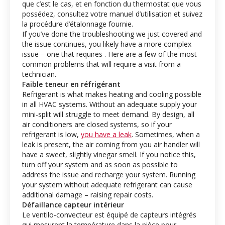
que c’est le cas, et en fonction du thermostat que vous
possédez, consultez votre manuel d’utilisation et suivez
la procédure d’étalonnage fournie.
If you’ve done the troubleshooting we just covered and
the issue continues, you likely have a more complex
issue – one that requires
. Here are a few of the most
common problems that will require a visit from a
technician.
Faible teneur en réfrigérant
Refrigerant is what makes heating and cooling possible
in all HVAC systems. Without an adequate supply your
mini-split will struggle to meet demand. By design, all
air conditioners are closed systems, so if your
refrigerant is low,
you have a leak
. Sometimes, when a
leak is present, the air coming from you air handler will
have a sweet, slightly vinegar smell. If you notice this,
turn off your system and
as soon as possible to
address the issue and recharge your system. Running
your system without adequate refrigerant can cause
additional damage – raising repair costs.
Défaillance capteur intérieur
Le ventilo-convecteur est équipé de capteurs intégrés
qui mesurent la température dans la pièce pour