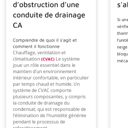
d’obstruction d’une
s'a
conduite de drainage
Si u
CA
vérif
therm
Comprendre de quoi il s’agit et
l’uni
comment il fonctionne
neige
Chauffage, ventilation et
bloqu
climatisation
Le système
(CVAC)
mécan
joue un rôle essentiel dans le
défai
maintien d’un environnement
comp
intérieur confortable, en particulier
des c
par temps chaud et humide. Un
empêc
système de CVAC comporte
L’ent
plusieurs composantes, y compris
probl
la conduite de drainage du
condensat, qui est responsable de
pério
l’élimination de l’humidité générée
vérif
pendant le processus de
techn