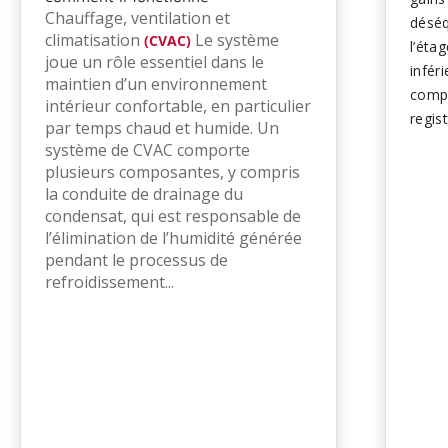
Chauffage, ventilation et
déséq
climatisation
Le système
(CVAC)
l’éta
joue un rôle essentiel dans le
infér
maintien d’un environnement
compr
intérieur confortable, en particulier
regis
par temps chaud et humide. Un
l’amél
système de CVAC comporte
Le z
plusieurs composantes, y compris
peut 
la conduite de drainage du
condensat, qui est responsable de
meill
l’élimination de l’humidité générée
de re
pendant le processus de
pour 
refroidissement...
intel
varia
tempé