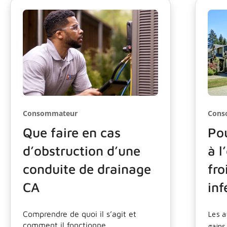
Consommateur
Cons
Que faire en cas
Pou
d’obstruction d’une
à l
conduite de drainage
fro
CA
inf
Comprendre de quoi il s’agit et
Les a
comment il fonctionne
gains