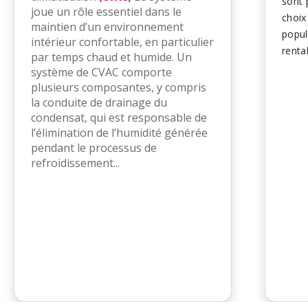
sont 
joue un rôle essentiel dans le
choix
maintien d’un environnement
popul
intérieur confortable, en particulier
renta
par temps chaud et humide. Un
que c
système de CVAC comporte
leur 
plusieurs composantes, y compris
égale
la conduite de drainage du
condensat, qui est responsable de
les b
l’élimination de l’humidité générée
et les
pendant le processus de
refroidissement...